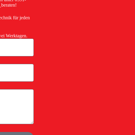
e
beraten!
echnik für jeden
wei Werktagen.