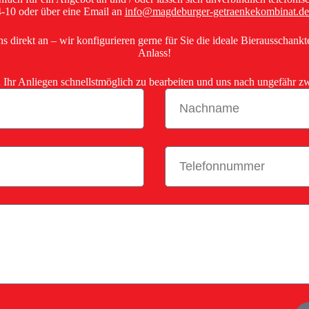
-10 oder über eine Email an
info@magdeburger-getraenkekombinat.d
s direkt an – wir konfigurieren gerne für Sie die ideale Bierausschankt
Anlass!
 Ihr Anliegen schnellstmöglich zu bearbeiten und uns nach ungefähr z