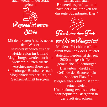
auch wieder in der Stadt
gemäß dem alten
gebraut.
Brauereileitspruch „…und
nach der Arbeit trinken wir
das gute Sudenburger Bier!“
Regional ist unsere
Stärke
Frisch aus dem Tank -
vor Ort im Biergarten!
Mit dem klaren Ansatz, neben
dem Wasser,
Mit den „Frischbieren“, die
selbstverständlich aus der
direkt vom Tank der Brauerei
Heideregion im Umfeld
abgefüllt werden, ist der seit
Magdeburgs, werden auch die
2020 neu geschaffene
weiteren Zutaten für die
gemütliche „Sudenburger
verschiedenen Biere des
Biergarten“, direkt am
Sudenburger Brauhauses nach
Gelände der Brauerei, ein
Möglichkeit aus der Region
besonderer Platz für
Sachsen-Anhalt bezogen.
Biergenießer. Zudem ist er mit
seinen vielen
Unterhaltungsevents zu einem
sehr populären Biergarten in
der Stadt gewachsen.