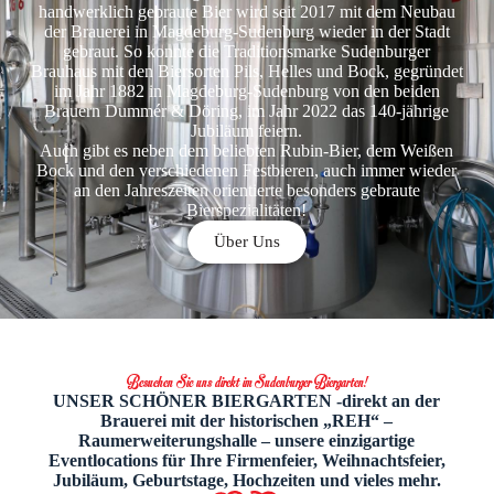
handwerklich gebraute Bier wird seit 2017 mit dem Neubau
der Brauerei in Magdeburg-Sudenburg wieder in der Stadt
gebraut. So konnte die Traditionsmarke Sudenburger
Brauhaus mit den Biersorten Pils, Helles und Bock, gegründet
im Jahr 1882 in Magdeburg-Sudenburg von den beiden
Brauern Dummér & Döring, im Jahr 2022 das 140-jährige
Jubiläum feiern.
Auch gibt es neben dem beliebten Rubin-Bier, dem Weißen
Bock und den verschiedenen Festbieren, auch immer wieder
an den Jahreszeiten orientierte besonders gebraute
Bierspezialitäten!
Über Uns
Besuchen Sie uns direkt im Sudenburger Biergarten!
UNSER SCHÖNER BIERGARTEN -direkt an der
Brauerei mit der historischen „REH“ –
Raumerweiterungshalle – unsere einzigartige
Eventlocations für Ihre Firmenfeier, Weihnachtsfeier,
Jubiläum, Geburtstage, Hochzeiten und vieles mehr.