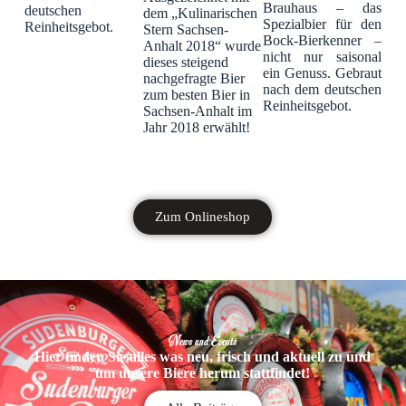
Brauhaus – das
deutschen
dem „Kulinarischen
Spezialbier für den
Reinheitsgebot.
Stern Sachsen-
Bock-Bierkenner –
Anhalt 2018“ wurde
nicht nur saisonal
dieses steigend
ein Genuss. Gebraut
nachgefragte Bier
nach dem deutschen
zum besten Bier in
Reinheitsgebot.
Sachsen-Anhalt im
Jahr 2018 erwählt!
Zum Onlineshop
News und Events
Hier finden Sie alles was neu, frisch und aktuell zu und
um unsere Biere herum stattfindet!