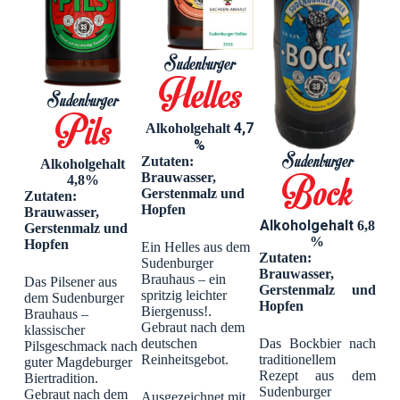
Sudenburger
Helles
Sudenburger
Pils
4,7
Alkoholgehalt
%
Sudenburger
Zutaten:
Alkoholgehalt
Brauwasser,
Bock
4,8%
Gerstenmalz und
Zutaten:
Hopfen
Brauwasser,
Alkoholgehalt
6,8
Gerstenmalz und
%
Hopfen
Ein Helles aus dem
Zutaten:
Sudenburger
Brauwasser,
Brauhaus – ein
Das Pilsener aus
Gerstenmalz und
spritzig leichter
dem Sudenburger
Hopfen
Biergenuss!.
Brauhaus –
Gebraut nach dem
klassischer
Das Bockbier nach
deutschen
Pilsgeschmack nach
traditionellem
Reinheitsgebot.
guter Magdeburger
Rezept aus dem
Biertradition.
Sudenburger
Gebraut nach dem
Ausgezeichnet mit