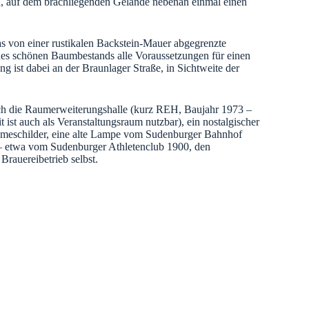
n, auf dem brachliegenden Gelände nebenan einmal einen
as von einer rustikalen Backstein-Mauer abgegrenzte
es schönen Baumbestands alle Voraussetzungen für einen
g ist dabei an der Braunlager Straße, in Sichtweite der
ch die Raumerweiterungshalle (kurz REH, Baujahr 1973 –
t ist auch als Veranstaltungsraum nutzbar), ein nostalgischer
lameschilder, eine alte Lampe vom Sudenburger Bahnhof
 – etwa vom Sudenburger Athletenclub 1900, den
Brauereibetrieb selbst.