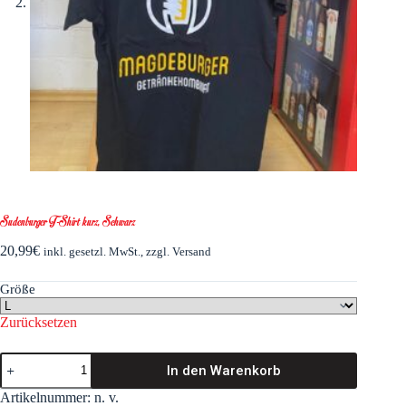
Sudenburger T-Shirt kurz, Schwarz
20,99
€
inkl. gesetzl. MwSt., zzgl. Versand
Größe
Zurücksetzen
Sudenburger
In den Warenkorb
T-
Shirt
Artikelnummer:
n. v.
kurz,