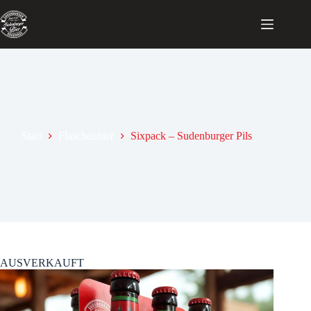
Zum
Inhalt
springen
Start
Flaschenbier
Sixpack – Sudenburger Pils
AUSVERKAUFT